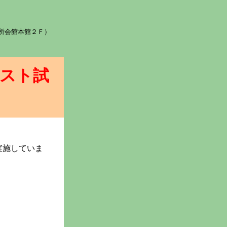
議所会館本館２Ｆ）
リスト試
実施していま