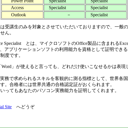
Power Point
Specialist
Specialist
Access
Specialist
Specialist
Outlook
－
Specialist
は受講生のみを対象とさせていただいておりますので、一般の
ません。
ffice Specialist とは、マイクロソフトのOffice製品に含まれるExc
ointなど、アプリケーションソフトの利用能力を資格として証明でき
験制度です。
、「Word」が使えると言っても、どれだけ使いこなせるかは表
は実務で求められるスキルを客観的に測る指標として、世界各
です。合格者には世界共通の合格認定証がおくられます。
にいってもあなたのパソコン実務能力を証明してくれます。
ial Site
へどうぞ