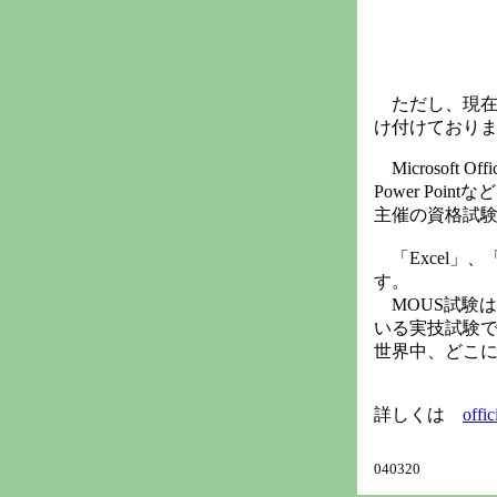
ただし、現在
け付けており
Microsoft O
Power P
主催の資格試
「Excel」
す。
MOUS試験
いる実技試験
世界中、どこ
詳しくは
offic
040320