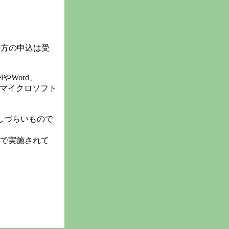
方の申込は受
elやWord、
るマイクロソフト
現しづらいもので
国で実施されて