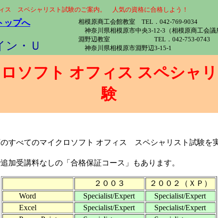
フィス スペシャリスト試験のご案内。 人気の資格に合格しよう！
トップへ
相模原商工会館教室 TEL．042-769-9034
神奈川県相模原市中央3-12-3（相模原商工会
淵野辺教室 TEL．042-753-0743
イン・Ｕ
神奈川県相模原市淵野辺3-15-1
ロソフト オフィス スペシャ
験
のすべてのマイクロソフト オフィス スペシャリスト試験を
追加受講料なしの「合格保証コース」もあります。
２００３
２００２（ＸＰ）
Word
Specialist/Expert
Specialist/Expert
Excel
Specialist/Expert
Specialist/Expert