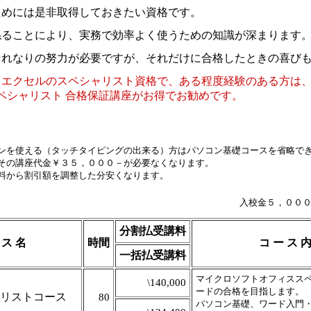
ためには是非取得しておきたい資格です。
ねることにより、実務で効率よく使うための知識が深まります
それなりの努力が必要ですが、それだけに合格したときの喜び
・エクセルのスペシャリスト資格で、ある程度経験のある方は
スペシャリスト 合格保証講座がお得でお勧めです。
を使える（タッチタイピングの出来る）方はパソコン基礎コースを省略で
の講座代金￥３５，０００－が必要なくなります。
から割引額を調整した分安くなります。
入校金５，００
分割払受講料
 ス 名
時間
コ ー ス 内
一括払受講料
マイクロソフトオフィスス
\140,000
ードの合格を目指します。
リストコース
80
パソコン基礎、ワード入門