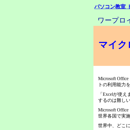
パソコン教室 
ワープロ
マイク
Microsoft 
トの利用能力
「Excelが
するのは難
Microsoft
世界各国で実
世界中、どこ