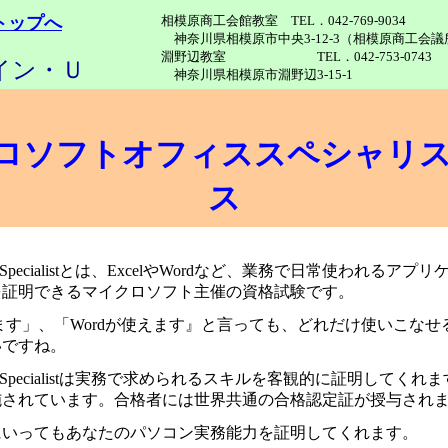
トップへ
相模原商工会館教室 TEL．042-769-9034
神奈川県相模原市中央3-12-3（相模原商工会
淵野辺教室 TEL．042-753-0743
イン・Ｕ
神奈川県相模原市淵野辺3-15-1
ロソフト
オフィス
スペシャリ
ス
Office Specialistとは、ExcelやWordなど、業務で日常使われる
を証明できるマイクロソフト主催の資格試験です。
使えます」、「Wordが使えます』と言っても、どれだけ使いこな
しいですね。
 Office Specialistは実務で求められるスキルを客観的に証明してくれ
施されています。合格者には世界共通の合格認定証が授与され
にいってもあなたのパソコン実務能力を証明してくれます。