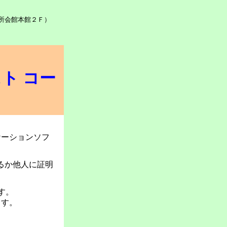
議所会館本館２Ｆ）
スト
コー
アプリケーションソフ
せるか他人に証明
ます。
ます。