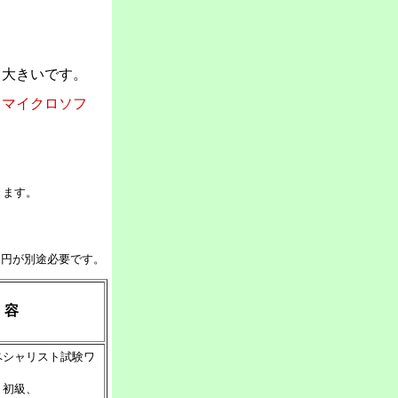
。
も大きいです。
、マイクロソフ
きます。
０円が別途必要です。
 容
ペシャリスト試験ワ
・初級、