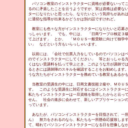
パソコン教室のインストラクターに資格が必要ないってご
るのに矛盾したことを云うようですが、実は資格は必要な
ターになりたいと思ったら、なりたいという気持ちがあ
に適切な指導が出来るかどうかは別の話ですけれど。
教室にも色々な方がインストラクターになりたいと応募さ
っしゃいます。 でも、中には、 「日商ワープロ検定３
て上げます」 とか、 「ＭＯＵＳ一般受験に向けて独学
い」 などという方もいらっしゃいます。
以前には、「会社で伝票入力をしているのでパソコンはベ
のでインストラクターにしてください」 等とおっしゃる
くはない受講料を払って学ぶとき、このような方が講師で
るときには講師陣のスキルを確認することをお勧めします
うな方たちがインストラクターを務めている教室もあるか
当教室の受講生の中には、日商文書技能２級や、ＭＯＵＳ
す。 このような受講生に対応するにはインストラクター
私たちインストラクターは一旦資格を取得したからと云っ
せん。 社会の進歩に会わせて、新しいアプリケーション
っています。
あなたが、パソコンインストラクターを目指されて、一所
ん） 努力をされるのなら、私たちも一所懸命応援致しま
て、晴れてパソコンインストラクターになる日を想像し