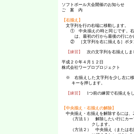
ソフトボール大会開催のお知らせ
ご 案 内
【右揃え】
文字列を行の右端に移動します。
① 中央揃えの時と同じです。
は、最初の行から最後の行にか
② ［文字列を右に揃える］ボタ
【練習】
次の文字列を右揃えしま
平成２０年４月１２日
株式会社ワープロプロジェクト
※ 右揃えした文字列を少し左に
キーを押します。
【練習】
1
つ前の練習で右揃えを
【中央揃え・右揃えの解除】
中央揃え・右揃えを解除するには、
（方法１） 解除したい行にカー
クします。
（方法２） 中央揃え（または右