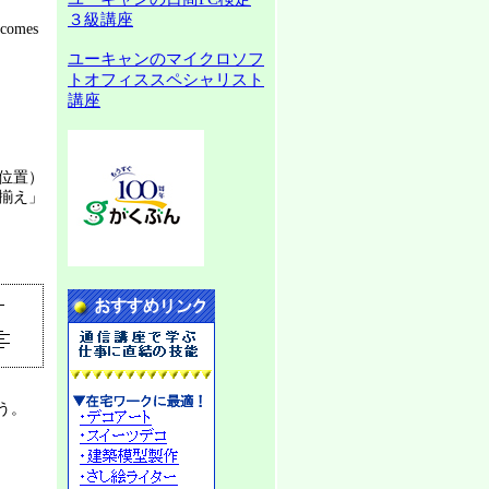
３級講座
 comes
ユーキャンのマイクロソフ
トオフィススペシャリスト
講座
位置）
揃え」
う。