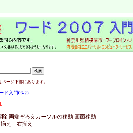
はページ下部にあります。
ド入門03-2）
１
 解除 両端ぞろえカーソルの移動 画面移動
央揃え 右揃え