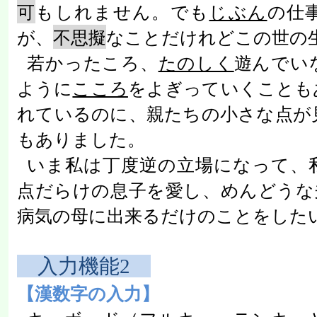
可
もしれません。でも
じぶん
の仕
が、
不思擬
なことだけれどこの世の
若かったころ、
たのしく
遊んでい
ように
こころ
をよぎっていくことも
れているのに、親たちの小さな点が
もありました。
いま私は丁度逆の立場になって、
点だらけの息子を愛し、めんどうな
病気の母に出来るだけのことをした
入力機能
2
【漢数字の入力】