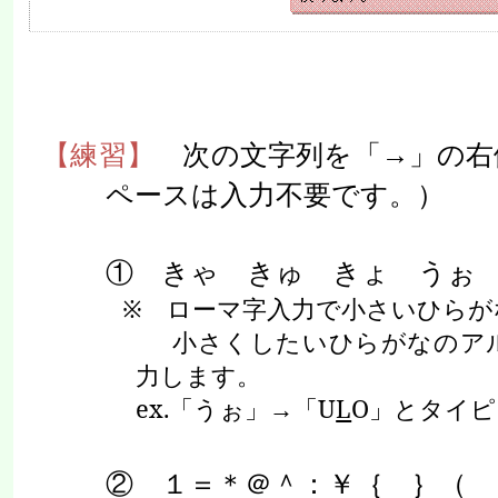
【練習】
次の文字列を「→」の右
ペースは入力不要です。）
① きゃ きゅ きょ うぉ
※ ローマ字入力で小さいひらが
小さくしたいひらがなのアル
力します。
ex.
「うぉ」→「
U
L
O
」とタイピ
② １＝＊＠＾：￥｛ ｝（ 