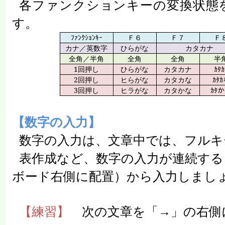
各ファンクションキーの変換状態
す。
ﾌｧﾝｸｼｮﾝｷｰ
Ｆ６
Ｆ７
Ｆ
カナ／英数字
ひらがな
カタカナ
全角／半角
全角
全角
半
1
回押し
ひらがな
カタカナ
ｶﾀｶ
2
回押し
ヒらがな
カタカな
ｶﾀ
3
回押し
ヒラがな
カタかな
ｶﾀ
【数字の入力】
数字の入力は、文章中では、フルキ
表作成など、数字の入力が連続する
ボード右側に配置）から入力しまし
【練習】
次の文章を「→」の右側