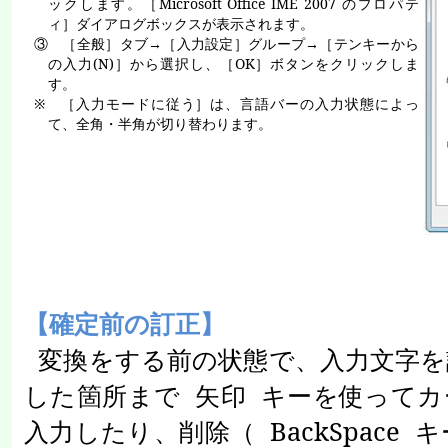
ックします。［
Microsoft Office IME 2007
のプロパテ
ィ］ダイアログボックスが表示されます。
③ ［全般］タブ→［入力設定］グループ→［テンキーから
の入力
(N)
］から選択し、［
OK
］ボタンをクリックしま
す。
※ ［入力モードに従う］は、言語バーの入力状態によっ
て、全角・半角が切り替わります。
【確定前の訂正】
変換をする前の状態で、入力文字を
した箇所まで
矢印
キーを使ってカ
入力したり、削除（
BackSpace
キ