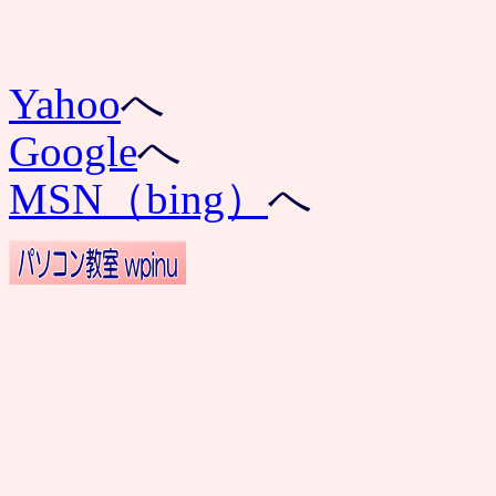
Yahoo
へ
Google
へ
MSN（bing）
へ